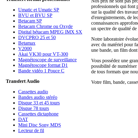
Nos prix ne sont pas pr
professionnels qui font 
Umatic et Umatic SP
sur la qualité des trava
BVU et BVU SP
d'enregistrements, de le
Betacam SP
connaissances approfondie
Betacam Chrome ou Oxyde
un spectre de qualité de 
Digital bétacam MPEG IMX SX
DVCPRO 25 et 50
Notre laboratoire évolu
Betamax
avec du matériel pour fai
V2000
une bande, un film dont 
Akai VK30 pour VT-300
Magnétoscope de surveillance
Vous possédez une grand
Magnétoscope format D1
possibilité de numérise
Bande vidéo 1 Pouce C
de tous formats que nous
Transfert Audio
Votre film, bande, casse
Cassettes audio
Bandes audio stéréo
Disque 33 et 45 tours
Disque 78 tours
Cassettes dictaphone
DAT
Mini Disc Sony MDS
Lecteur de fil