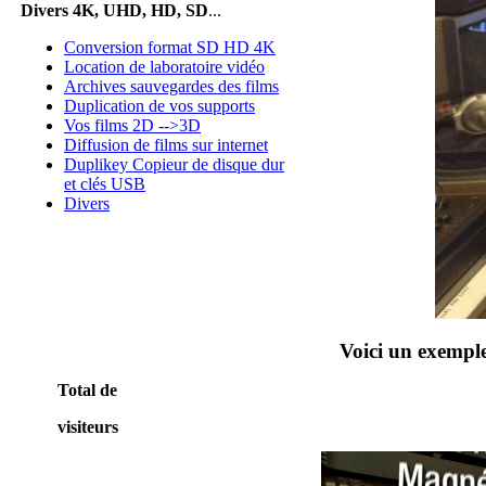
Divers 4K, UHD, HD, SD
...
Conversion format SD HD 4K
Location de laboratoire vidéo
Archives sauvegardes des films
Duplication de vos supports
Vos films 2D -->3D
Diffusion de films sur internet
Duplikey Copieur de disque dur
et clés USB
Divers
Voici un exemple
Total de
visiteurs