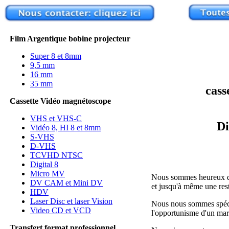
Film Argentique bobine projecteur
Super 8 et 8mm
9,5 mm
16 mm
35 mm
cass
Cassette Vidéo magnétoscope
VHS et VHS-C
Di
Vidéo 8, HI 8 et 8mm
S-VHS
D-VHS
TCVHD NTSC
Digital 8
Micro MV
Nous sommes heureux de v
DV CAM et Mini DV
et jusqu'à même une resta
HDV
Laser Disc et laser Vision
Nous nous sommes spécia
Video CD et VCD
l'opportunisme d'un marc
Transfert format professionnel