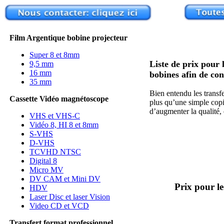
Film Argentique bobine projecteur
Super 8 et 8mm
Liste de prix pour 
9,5 mm
16 mm
bobines afin de con
35 mm
Bien entendu les transf
Cassette Vidéo magnétoscope
plus qu’une simple cop
d’augmenter la qualité
VHS et VHS-C
Vidéo 8, HI 8 et 8mm
S-VHS
D-VHS
TCVHD NTSC
Digital 8
Micro MV
DV CAM et Mini DV
Prix pour l
HDV
Laser Disc et laser Vision
Video CD et VCD
Transfert format professionnel