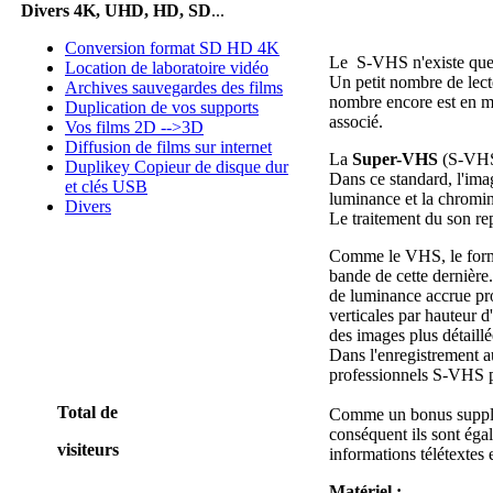
Divers 4K, UHD, HD, SD
...
Conversion format SD HD 4K
Le S-VHS n'existe que
Location de laboratoire vidéo
Un petit nombre de lecte
Archives sauvegardes des films
nombre encore est en me
Duplication de vos supports
associé.
Vos films 2D -->3D
Diffusion de films sur internet
La
Super-VHS
(S-VHS)
Duplikey Copieur de disque dur
Dans ce standard, l'ima
et clés USB
luminance et la chromi
Divers
Le traitement du son re
Comme le VHS, le forma
bande de cette dernière
de luminance accrue pro
verticales par hauteur 
des images plus détaillé
Dans l'enregistrement a
professionnels S-VHS p
Total de
Comme un bonus suppléme
conséquent ils sont éga
visiteurs
informations télétextes 
Matériel :