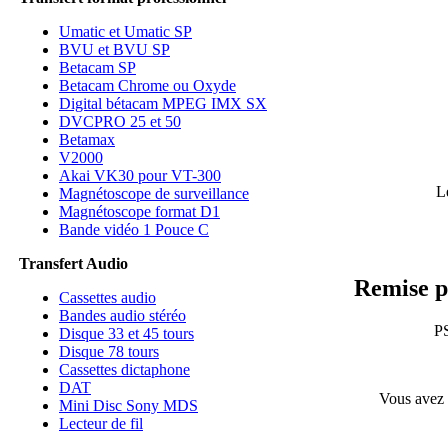
Umatic et Umatic SP
BVU et BVU SP
Betacam SP
Betacam Chrome ou Oxyde
Digital bétacam MPEG IMX SX
DVCPRO 25 et 50
Betamax
V2000
Akai VK30 pour VT-300
L
Magnétoscope de surveillance
Magnétoscope format D1
Bande vidéo 1 Pouce C
Transfert Audio
Remise p
Cassettes audio
Bandes audio stéréo
PS
Disque 33 et 45 tours
Disque 78 tours
Cassettes dictaphone
DAT
Vous avez 
Mini Disc Sony MDS
Lecteur de fil