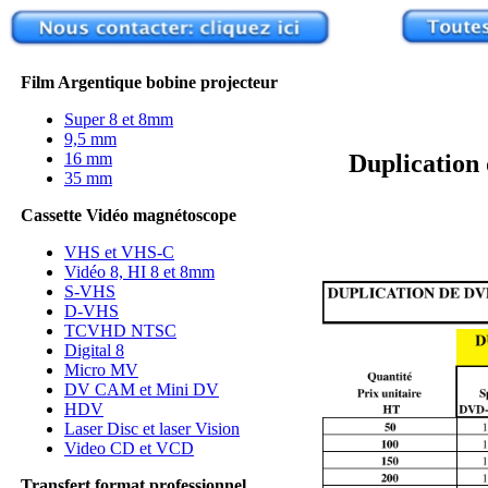
Film Argentique bobine projecteur
Super 8 et 8mm
9,5 mm
16 mm
Duplication 
35 mm
Cassette Vidéo magnétoscope
VHS et VHS-C
Vidéo 8, HI 8 et 8mm
S-VHS
D-VHS
TCVHD NTSC
Digital 8
Micro MV
DV CAM et Mini DV
HDV
Laser Disc et laser Vision
Video CD et VCD
Transfert format professionnel