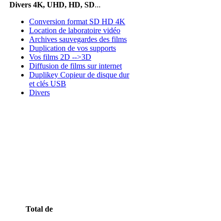
Divers 4K, UHD, HD, SD
...
Conversion format SD HD 4K
Location de laboratoire vidéo
Archives sauvegardes des films
Duplication de vos supports
Vos films 2D -->3D
Diffusion de films sur internet
Duplikey Copieur de disque dur
et clés USB
Divers
Total de