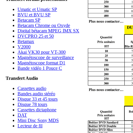
Umatic et Umatic SP
BVU et BVU SP
Betacam SP
Betacam Chrome ou Oxyde
Digital bétacam MPEG IMX SX
DVCPRO 25 et 50
Betamax
V2000
Akai VK30 pour VT-300
Magnétoscope de surveillance
Magnétoscope format D1
Bande vidéo 1 Pouce C
Transfert Audio
Cassettes audio
Bandes audio stéréo
Disque 33 et 45 tours
Disque 78 tours
Cassettes dictaphone
DAT
Mini Disc Sony MDS
Lecteur de fil