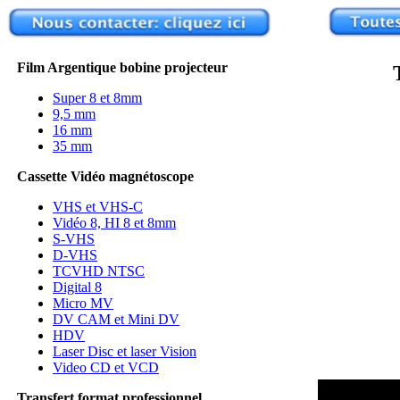
Film Argentique bobine projecteur
Super 8 et 8mm
9,5 mm
16 mm
35 mm
Cassette Vidéo magnétoscope
VHS et VHS-C
Vidéo 8, HI 8 et 8mm
S-VHS
D-VHS
TCVHD NTSC
Digital 8
Micro MV
DV CAM et Mini DV
HDV
Laser Disc et laser Vision
Video CD et VCD
Transfert format professionnel