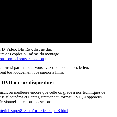
DVD Vidéo, Blu-Ray, disque dur.
faire des copies ou même du montage.
ons sont ici sous ce bouton
»
ations si par malheur vous avez une inondation, le feu,
ment tout doucement vos supports films.
du DVD
ou sur disque dur :
naux ou meilleure encore que celle-ci, grâce à nos techniques de
e le télécinéma et l’enregistrement au format DVD, 4 appareils
ofessionnels que nous possédons.
ateriel_super8_8mm/materiel_super8.html