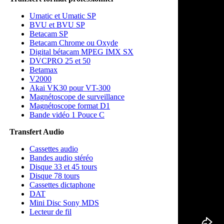
Umatic et Umatic SP
BVU et BVU SP
Betacam SP
Betacam Chrome ou Oxyde
Digital bétacam MPEG IMX SX
DVCPRO 25 et 50
Betamax
V2000
Akai VK30 pour VT-300
Magnétoscope de surveillance
Magnétoscope format D1
Bande vidéo 1 Pouce C
Transfert Audio
Cassettes audio
Bandes audio stéréo
Disque 33 et 45 tours
Disque 78 tours
Cassettes dictaphone
DAT
Mini Disc Sony MDS
Lecteur de fil