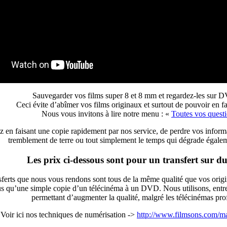
Sauvegarder vos films super 8 et 8 mm et regardez-les sur 
Ceci évite d’abîmer vos films originaux et surtout de pouvoir en 
Nous vous invitons à lire notre menu : «
Toutes vos questi
z en faisant une copie rapidement par nos service, de perdre vos inform
tremblement de terre ou tout simplement le temps qui dégrade égale
Les prix ci-dessous sont pour un transfert sur 
ferts que nous vous rendons sont tous de la même qualité que vos origi
lus qu’une simple copie d’un télécinéma à un DVD. Nous utilisons, entr
permettant d’augmenter la qualité, malgré les télécinémas pr
Voir ici nos techniques de numérisation ->
http://www.filmsons.com/m