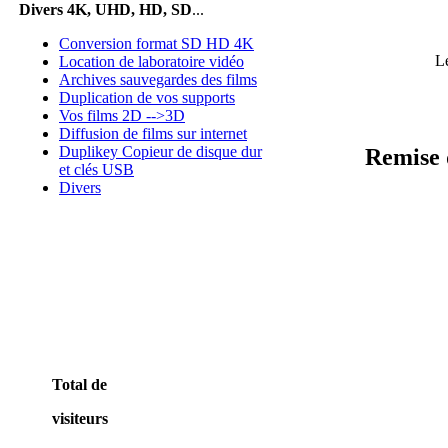
Divers 4K, UHD, HD, SD
...
Conversion format SD HD 4K
L
Location de laboratoire vidéo
Archives sauvegardes des films
Duplication de vos supports
Vos films 2D -->3D
Diffusion de films sur internet
Duplikey Copieur de disque dur
Remise 
et clés USB
Divers
Total de
visiteurs