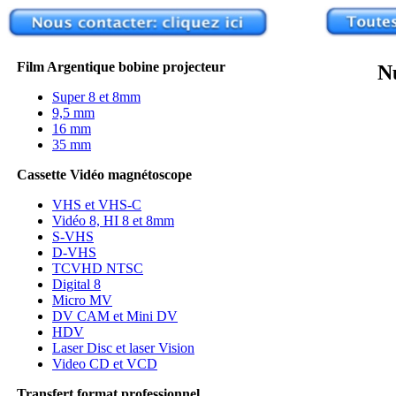
Film Argentique bobine projecteur
N
Super 8 et 8mm
9,5 mm
16 mm
35 mm
Cassette Vidéo magnétoscope
VHS et VHS-C
Vidéo 8, HI 8 et 8mm
S-VHS
D-VHS
TCVHD NTSC
Digital 8
Micro MV
DV CAM et Mini DV
HDV
Laser Disc et laser Vision
Video CD et VCD
Transfert format professionnel