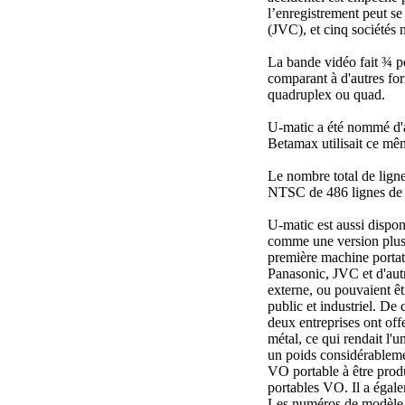
l’enregistrement peut s
(JVC), et cinq sociétés 
La bande vidéo fait ¾ po
comparant à d'autres fo
quadruplex ou quad.
U-matic a été nommé d'ap
Betamax utilisait ce m
Le nombre total de ligne
NTSC de 486 lignes de ba
U-matic est aussi dispo
comme une version plus p
première machine port
Panasonic, JVC et d'autr
externe, ou pouvaient êt
public et industriel. D
deux entreprises ont off
métal, ce qui rendait l
un poids considérablemen
VO portable à être prod
portables VO. Il a égale
Les numéros de modèle 