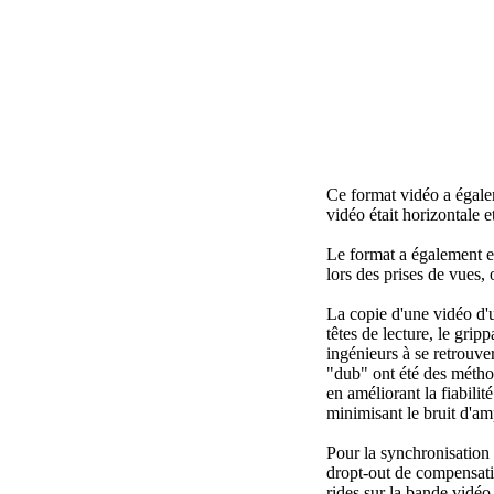
Ce format vidéo a égalem
vidéo était horizontale e
Le format a également eu
lors des prises de vues, 
La copie d'une vidéo d'u
têtes de lecture, le gri
ingénieurs à se retrouve
"dub" ont été des méthod
en améliorant la fiabili
minimisant le bruit d'amp
Pour la synchronisation
dropt-out de compensati
rides sur la bande vidéo