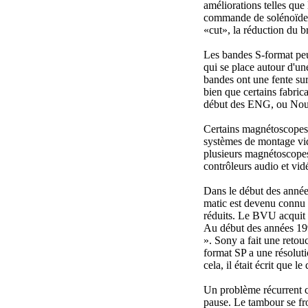
améliorations telles que
commande de solénoïde, 
«cut», la réduction du b
Les bandes S-format peu
qui se place autour d'u
bandes ont une fente su
bien que certains fabric
début des ENG, ou Nouv
Certains magnétoscopes 
systèmes de montage vid
plusieurs magnétoscopes 
contrôleurs audio et vid
Dans le début des année
matic est devenu connu 
réduits. Le BVU acquit 
Au début des années 19
». Sony a fait une reto
format SP a une résoluti
cela, il était écrit que 
Un problème récurrent c
pause. Le tambour se fro