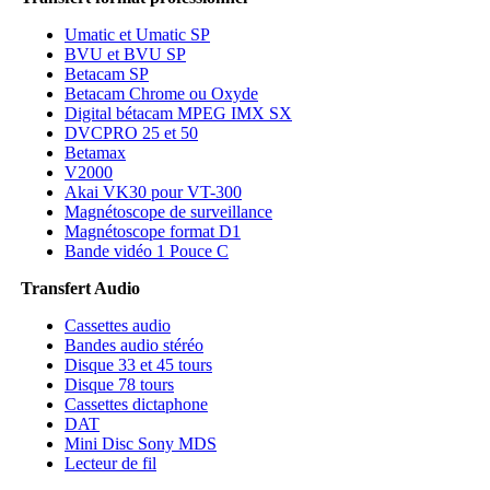
Umatic et Umatic SP
BVU et BVU SP
Betacam SP
Betacam Chrome ou Oxyde
Digital bétacam MPEG IMX SX
DVCPRO 25 et 50
Betamax
V2000
Akai VK30 pour VT-300
Magnétoscope de surveillance
Magnétoscope format D1
Bande vidéo 1 Pouce C
Transfert Audio
Cassettes audio
Bandes audio stéréo
Disque 33 et 45 tours
Disque 78 tours
Cassettes dictaphone
DAT
Mini Disc Sony MDS
Lecteur de fil