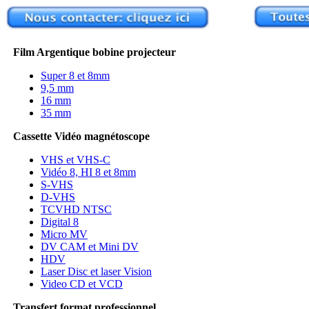
Film Argentique bobine projecteur
Super 8 et 8mm
9,5 mm
16 mm
35 mm
Cassette Vidéo magnétoscope
VHS et VHS-C
Vidéo 8, HI 8 et 8mm
S-VHS
D-VHS
TCVHD NTSC
Digital 8
Micro MV
DV CAM et Mini DV
HDV
Laser Disc et laser Vision
Video CD et VCD
Transfert format professionnel