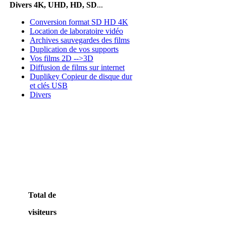
Divers 4K, UHD, HD, SD
...
Conversion format SD HD 4K
Location de laboratoire vidéo
Archives sauvegardes des films
Duplication de vos supports
Vos films 2D -->3D
Diffusion de films sur internet
Duplikey Copieur de disque dur
et clés USB
Divers
Total de
visiteurs