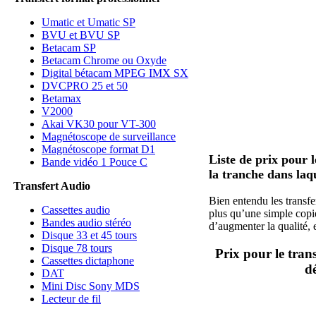
Umatic et Umatic SP
BVU et BVU SP
Betacam SP
Betacam Chrome ou Oxyde
Digital bétacam MPEG IMX SX
DVCPRO 25 et 50
Betamax
V2000
Akai VK30 pour VT-300
Magnétoscope de surveillance
Magnétoscope format D1
Liste de prix pour l
Bande vidéo 1 Pouce C
la tranche dans laq
Transfert Audio
Bien entendu les transfe
Cassettes audio
plus qu’une simple copi
Bandes audio stéréo
d’augmenter la qualité,
Disque 33 et 45 tours
Disque 78 tours
Prix pour le tra
Cassettes dictaphone
d
DAT
Mini Disc Sony MDS
Lecteur de fil